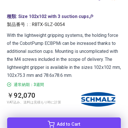
種類
:
Size 102x102 with 3 suction cups
製品番号：
:
RBTX-SLZ-0054
With the lightweight gripping systems, the holding force
of the CobotPump ECBPMi can be increased thanks to
additional suction cups. Mounting is uncomplicated with
the M4 screws included in the scope of delivery. The
lightweight gripper is available in the sizes 102x102 mm,
102x75.3 mm and 78.6x78.6 mm.
通常納期：3週間
￥92,070
VAT込み、送料は見積もり時に計算
Add to Cart