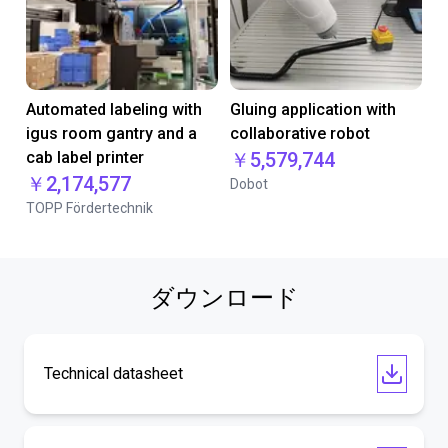
Automated labeling with
Gluing application with
igus room gantry and a
collaborative robot
cab label printer
￥5,579,744
￥2,174,577
Dobot
TOPP Fördertechnik
ダウンロード
Technical datasheet