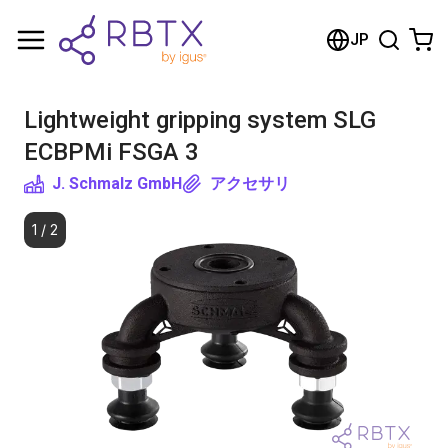
Shopping Cart
JP
Your cart is empty
Lightweight gripping system SLG
Browse the shop
ECBPMi FSGA 3
J. Schmalz GmbH
アクセサリ
1
/
2