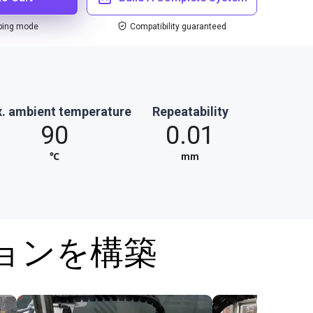
ping mode
Compatibility guaranteed
. ambient temperature
Repeatability
90
0.01
℃
mm
ションを構築