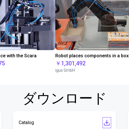
ace with the Scara
Robot places components in a box
75
￥1,301,492
igus GmbH
ダウンロード
Catalog