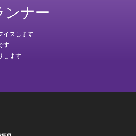
ランナー
マイズします
です
りします
責事項