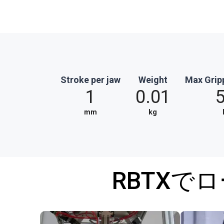
Stroke per jaw
Weight
Max Grip
1
0.01
mm
kg
RBTXで