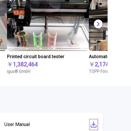
Printed circuit board tester
￥1,382,464
￥2,174,577
igus® GmbH
TOPP Fördertechnik
User Manual