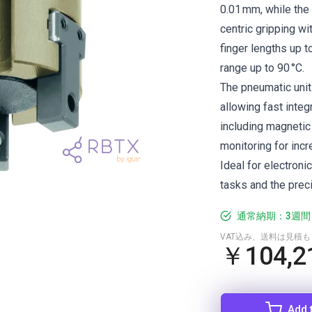
0.01 mm, while th
centric gripping wi
finger lengths up 
range up to 90 °C.
The pneumatic unit 
allowing fast inte
including magnetic
monitoring for incr
Ideal for electron
tasks and the preci
通常納期：3週間
VAT込み、送料は見積
￥104,2
Add 