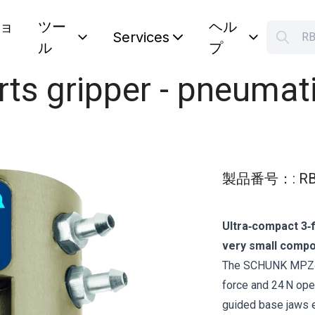
ョ
ツー
ヘル
S
Services
ル
プ
Your car
ts gripper - pneumat
製品番号：
:
RB
Ultra‑compact 3‑f
very small compo
The SCHUNK MPZ‑16
force and 24 N open
guided base jaws e