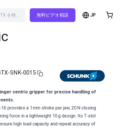
hopping Cart
JP
RBTX を検索…
無料ビデオ相談
t is empty
ic
Browse the shop
TX-SNK-0015
inger centric gripper for precise handling of
nents.
 provides a 1 mm stroke per jaw, 20 N closing
ing force in a lightweight 10 g design. Its T‑slot
nsure high load capacity and repeat accuracy of