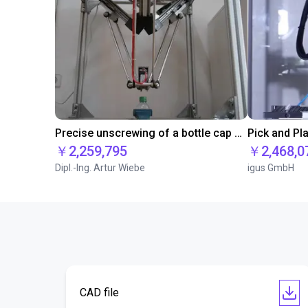
Precise unscrewing of a bottle cap with a Delta robot
Pick and Pl
￥2,259,795
￥2,468,0
Dipl.-Ing. Artur Wiebe
igus GmbH
CAD file