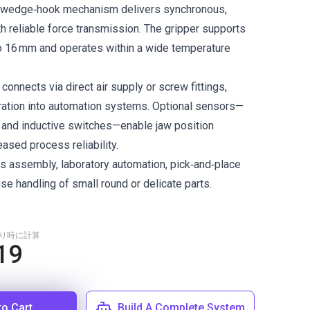
e wedge‑hook mechanism delivers synchronous,
th reliable force transmission. The gripper supports
to 16 mm and operates within a wide temperature
connects via direct air supply or screw fittings,
gration into automation systems. Optional sensors—
 and inductive switches—enable jaw position
eased process reliability.
ics assembly, laboratory automation, pick‑and‑place
se handling of small round or delicate parts.
もり時に計算
19
to Cart
Build A Complete System