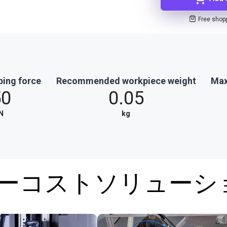
Free shop
ping force
Recommended workpiece weight
Max
50
0.05
N
kg
ローコストソリュー