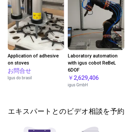
Application of adhesive
Laboratory automation
on stoves
with igus cobot ReBeL
お問合せ
6DOF
￥2,629,406
Igus do brasil
igus GmbH
エキスパートとのビデオ相談を予約