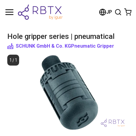
Shopping Cart
JP
Your cart is empty
Hole gripper series | pneumatical
Browse the shop
SCHUNK GmbH & Co. KG
Pneumatic Gripper
1
/
1