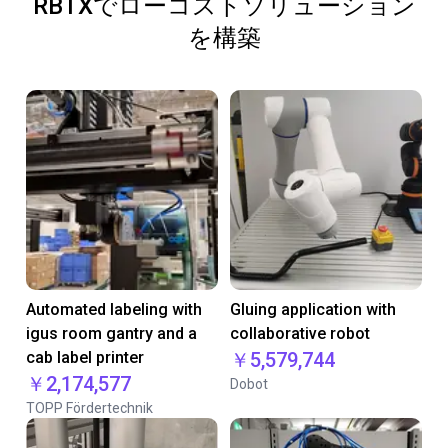
RBTXでローコストソリューション
を構築
Automated labeling with
Gluing application with
igus room gantry and a
collaborative robot
cab label printer
￥5,579,744
￥2,174,577
Dobot
TOPP Fördertechnik