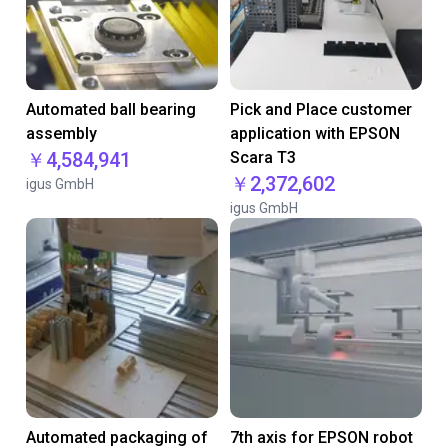
Automated ball bearing
Pick and Place customer
assembly
application with EPSON
￥4,584,941
Scara T3
￥2,372,602
igus GmbH
igus GmbH
Automated packaging of
7th axis for EPSON robot