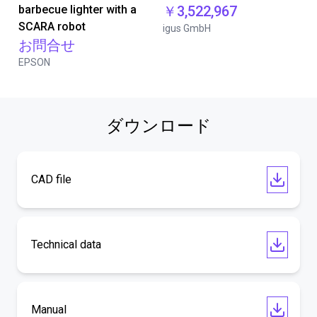
barbecue lighter with a
￥3,522,967
SCARA robot
igus GmbH
お問合せ
EPSON
ダウンロード
CAD file
Technical data
Manual