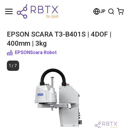
Shopping Cart
JP
Your cart is empty
EPSON SCARA T3-B401S | 4DOF |
Browse the shop
400mm | 3kg
EPSON
Scara Robot
1
/
7