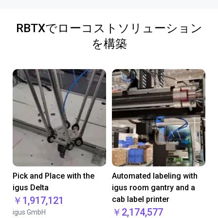
RBTXでローコストソリューション
を構築
Pick and Place with the
Automated labeling with
igus Delta
igus room gantry and a
￥1,917,121
cab label printer
￥2,174,577
igus GmbH