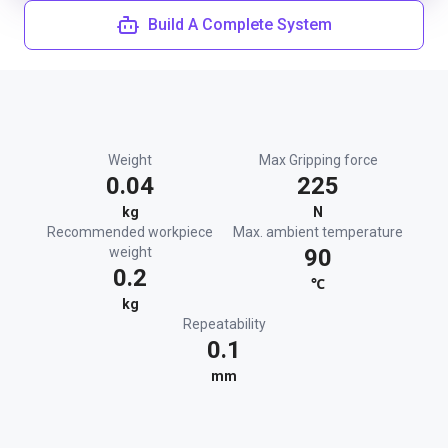
Build A Complete System
Weight
Max Gripping force
0.04
225
kg
N
Recommended workpiece
Max. ambient temperature
weight
90
0.2
℃
kg
Repeatability
0.1
mm