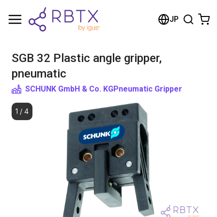
Shopping Cart
JP
Your cart is empty
SGB 32 Plastic angle gripper,
Browse the shop
pneumatic
SCHUNK GmbH & Co. KG
Pneumatic Gripper
1
/
4