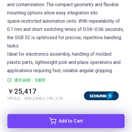
and contamination. The compact geometry and flexible
mounting options allow easy integration into
space‑restricted automation cells. With repeatability of
0.1 mm and short switching times of 0.04–0.06 seconds,
the SGB 32 is optimized for precise, repetitive handling
tasks.
Ideal for electronics assembly, handling of molded
plastic parts, lightweight pick‑and‑place operations and
applications requiring fast, reliable angular gripping.
通常納期：3週間
￥25,417
VAT込み、送料は見積もり時に計算
Add to Cart