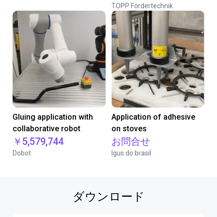
TOPP Fördertechnik
Gluing application with
Application of adhesive
collaborative robot
on stoves
￥5,579,744
お問合せ
Dobot
Igus do brasil
ダウンロード